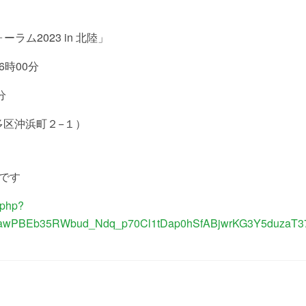
ム2023 in 北陸」
6時00分
分
多区沖浜町２−１）
です
e.php?
HawPBEb35RWbud_Ndq_p70Cl1tDap0hSfABjwrKG3Y5duzaT3