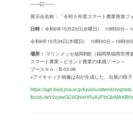
——記——
展示会名称：「令和５年度スマート農業推進フォーラ
日時：
令和6年10月23日(水曜日) 10時00分～1
令和6年10月24日(木曜日) 10時00分～16時00
場所：
マリンメッセ福岡B館（福岡県福岡市博
スマート農業～ビヨンド農業の体感ゾーン～
ブースＮｏ：B-03-08
※アイキャッチ画像はAIが生成した、出展の様子
https://agri-food.jma.or.jp/kyushu/attend/mogitat
fbclid=IwY2xjawGC9QhleHRuA2FlbQIxMAAB