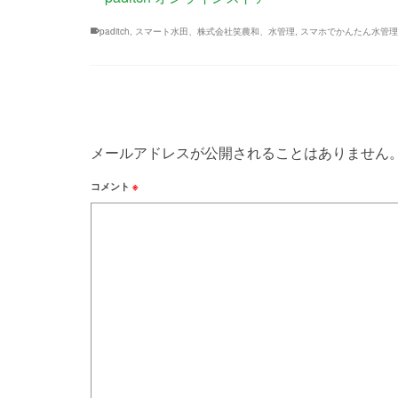
paditch
,
スマート水田、株式会社笑農和、水管理
,
スマホでかんたん水管理
メールアドレスが公開されることはありません
コメント
※