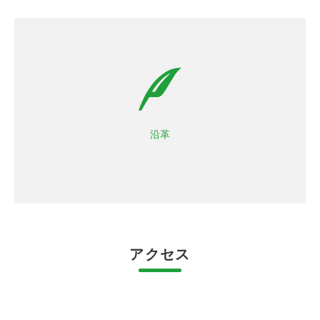
2018年12月：X-Tech Innnovation Japan2018北海道地
区 最優秀賞受賞
平成25年2月 滑川市上小泉にて創業
平成29年11月 滑川市常盤町に移転
令和元年8月 滑川市上小泉に移転
沿革
令和7年3月 現在の滑川市中川原に移転
アクセス