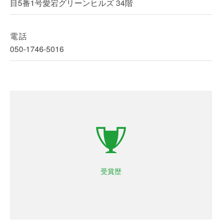
目5番1号愛宕グリーンヒルズ 34階
電話
050-1746-5016
2014 年10月：起業家万博 北陸予選 NICT 賞受賞
2015 年3月：起業家万博 全国大会 オーディエンス賞受
賞
2015 年10月：第8回とやまビジネスプランコンテスト
最優秀賞受賞
2015 年10月：IBM BlueHub 2期採択
受賞歴
2016 年 4月：KDDI ∞ Labo 10期採択
2016 年12月：KDDI ∞ Labo 11期採択
2018年11月：EOYアントレプレナー賞受賞