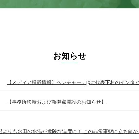
お知らせ
【メディア掲載情報】ベンチャー．jpに代表下村のインタ
【事務所移転および新拠点開設のお知らせ】
温よりも水田の水温が危険な温度に！ この非常事態に立ち向か