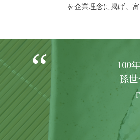
を企業理念に掲げ、
10
孫世
F