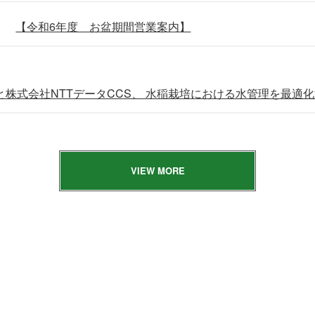
【令和6年度 お盆期間営業案内】
株式会社NTTデータCCS、 水稲栽培における水管理を最適
VIEW MORE