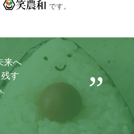
です。
未来へ
を残す
s.