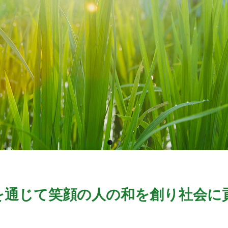
Go
Go
to
to
slide
slide
1
2
業を通じて笑顔の人の和を創り社会に