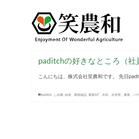
paditchの好きなところ
こんにちは、株式会社笑農和です。 先日padi
paditch
,
しめ縄
,
由来、開発秘話
,
農業IoT、水田、水管理、農業、パ