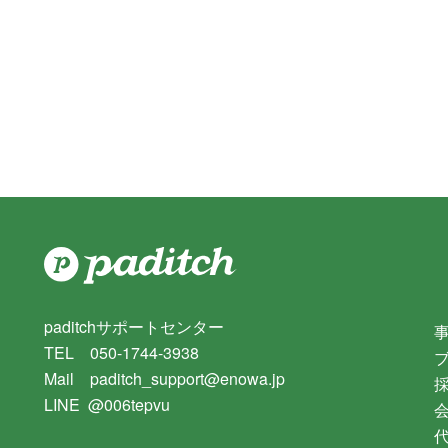
paditchサポートセンター
TEL 050-1744-3938
Mail paditch_support@enowa.jp
LINE @006tepvu