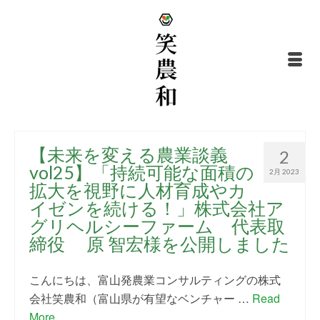
【未来を変える農業談義
2
vol25】「持続可能な面積の
2月 2023
拡大を視野に人材育成やカ
イゼンを続ける！」株式会社ア
グリヘルシーファーム 代表取
締役 原 智宏様を公開しました
こんにちは、富山発農業コンサルティングの株式
会社笑農和（富山県が有望なベンチャー …
Read
More