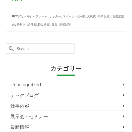
アグリヘルシーファーム
,
サッカー
,
スポーツ
,
兵庫県
,
大規模
,
未来を変える農業談
義
,
経営者
,
経営者対談
,
農家
,
農業
,
農業対談
Search
for:
カテゴリー
Uncategorized
テックブログ
仕事内容
展示会・セミナー
最新情報