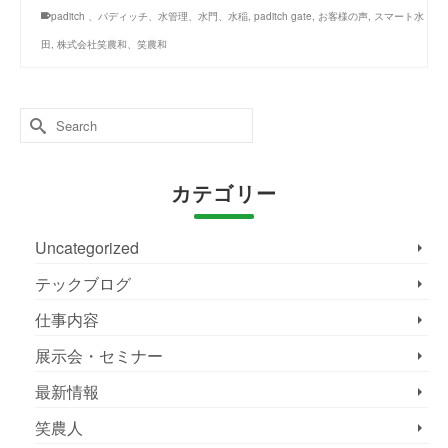
paditch 、パディッチ、水管理、水門、水稲
,
paditch gate
,
お客様の声
,
スマート水
田
,
株式会社笑農和、笑農和
Search
for:
カテゴリー
Uncategorized
テックブログ
仕事内容
展示会・セミナー
最新情報
笑農人