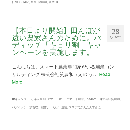
社MOGITATe
,
登壇
,
笑農和
,
農業DX
【本日より開始】田んぼが
28
遠い農家さんのために。パ
9月 2021
ディッチ「キョリ割」キャ
ンペーンを実施します。
こんにちは、スマート農業専門家がいる農業コン
サルティング 株式会社笑農和（えのわ …
Read
More
キャンペーン
,
キョリ割
,
スマート水田
,
スマート農業、paditch、株式会社笑農和、
パディッチ、水管理、稲作、田んぼ、遠隔
,
スマホでかんたん水管理