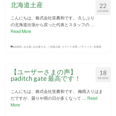
北海道土産
22
6月 2020
こんにちは、株式会社笑農和です。 久しぶり
の北海道出張から戻った代表とスタッフの …
Read More
paditch
,
お土産
,
お土産ネタ
,
ご当地土産
,
スマート水田
,
パディッチ
,
北海道
【ユーザーさまの声】
18
paditch gate 最高です！
5月 2020
こんにちは、株式会社笑農和です。 梅雨入りはま
だですが、曇りや雨の日が多くなって …
Read
More