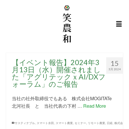
【イベント報告】2024年3
15
月13日（水）開催されまし
3月 2024
た「アグリテックｘAI/DXフ
ォーラム」のご報告
当社の社外取締役でもある 株式会社MOGITATe
北河社長 と 当社代表の下村 …
Read More
サスティナブル
,
スマート水田
,
スマート農業
,
セミナー
,
リモート農業
,
日経
,
株式会