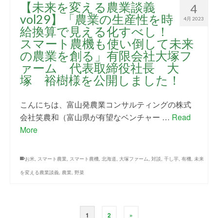
【未来を変える農業談義
4
vol29】「農業の生産性を時
4月 2023
給換算で見える化すべし！
スマート農機も使い倒して未来
の農業を創る」有限会社大塚フ
ァーム 代表取締役社長 大
塚 裕樹様を公開しました！
こんにちは、富山発農業コンサルティングの株式
会社笑農和（富山県が有望なベンチャー …
Read
More
お米
,
スマート農業
,
スマート農機
,
北海道
,
大塚ファーム
,
対談
,
干し芋
,
有機
,
未来
を変える農業談義
,
農業
,
野菜
1
2
»