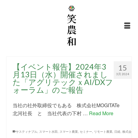
【イベント報告】2024年3
15
月13日（水）開催されまし
3月 2024
た「アグリテックｘAI/DXフ
ォーラム」のご報告
当社の社外取締役でもある 株式会社MOGITATe
北河社長 と 当社代表の下村 …
Read More
サスティナブル
,
スマート水田
,
スマート農業
,
セミナー
,
リモート農業
,
日経
,
株式会