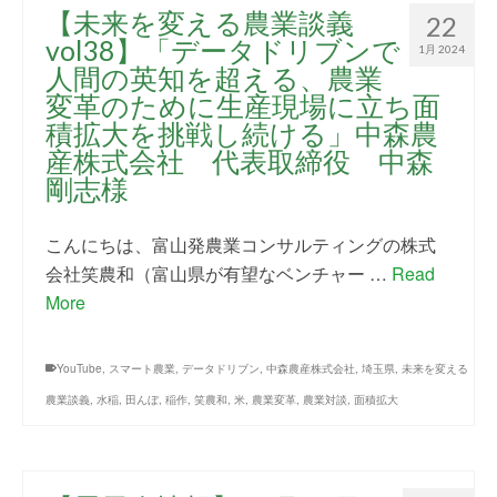
【未来を変える農業談義
22
vol38】「データドリブンで
1月 2024
人間の英知を超える、農業
変革のために生産現場に立ち面
積拡大を挑戦し続ける」中森農
産株式会社 代表取締役 中森
剛志様
こんにちは、富山発農業コンサルティングの株式
会社笑農和（富山県が有望なベンチャー …
Read
More
YouTube
,
スマート農業
,
データドリブン
,
中森農産株式会社
,
埼玉県
,
未来を変える
農業談義
,
水稲
,
田んぼ
,
稲作
,
笑農和
,
米
,
農業変革
,
農業対談
,
面積拡大