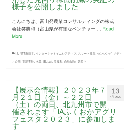
様子を公開しました
こんにちは、富山発農業コンサルティングの株式
会社笑農和（富山県が有望なベンチャー …
Read
More
IIJ
,
NTT東日本
,
インターネットイニシアティブ
,
スマート農業
,
センシング
,
メディ
ア公開
,
実証実験
,
水田
,
田んぼ
,
笑農和
,
自動制御
,
見回り
【展示会情報】２０２３年７
13
月２１日（金）～２２日
7月 2023
（土）の両日、北九州市で開
催されます「JAふくおかアグリ
フェスタ２０２３」に参加しま
す