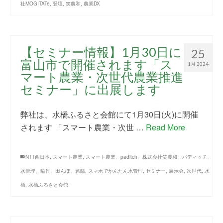
社MOGITATe
,
登壇
,
笑農和
,
農業DX
【セミナー情報】1月30日に
25
富山市で開催されます「ス
1月 2024
マート農業・次世代農業推進
セミナー」に出展します
弊社は、水橋ふるさと会館にて1月30日(火)に開催
されます 「スマート農業・次世 …
Read More
NTT西日本
,
スマート農業
,
スマート農業、paditch、株式会社笑農和、パディッチ、
水管理、稲作、田んぼ、遠隔
,
スマホでかんたん水管理
,
セミナー
,
展示会
,
次世代
,
水
橋
,
水橋ふるさと会館