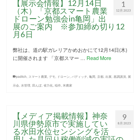
【展示会情報】12月14日
1
（木）「京都スマート農業
12月 2023
ドローン勉強会in亀岡」出
展のご案内 ※参加締め切り12
月6日
弊社は、道の駅ガレリアかめおかにて12月14日(木)
に開催されます 「京都スマー …
Read More
paditch
,
スマート農業
,
デモ
,
ドローン
,
パディッチ
,
亀岡
,
京都
,
出展
,
基調講演
,
展
示会
,
水管理
,
田んぼ
,
省力化
,
稲作
,
米農家
【メディア掲載情報】神奈
9
川県伊勢原市で実施してい
8月 2023
る水田水位センシングを活
用した見回り稼働削減の実証の