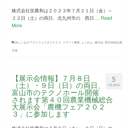
株式会社笑農和は２０２３年７月２１日（金）～
２２日（土）の両日、北九州市の 西日 …
Read
More
JAふくおかアグリフェスタ２０２３
,
スマート農業
,
ふくれん
,
展示会
,
西日本総合展
示場
【展示会情報】７月８日
5
（土）・９日（日）の両日、
7月 2023
富山市のテクノホール開催
されます第４０回農業機械総合
大展示会「農機フェア２０２
３」に参加します