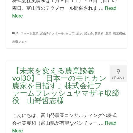
株式会社笑農和は７月８日（土）・９日（日）の
両日、富山市のテクノホール開催されま …
Read
More
JA
,
スマート農業
,
富山テクノホール
,
富山市
,
展示
,
展示会
,
笑農和
,
農業
,
農業機械
,
農機フェア
【未来を変える農業談義
9
vol30】「日本一のモヒカン
5月 2023
農家を目指す」株式会社フ
ァームフレッシュヤマザキ取締
役 山嵜哲志様
こんにちは、富山発農業コンサルティングの株式
会社笑農和（富山県が有望なベンチャー …
Read
More