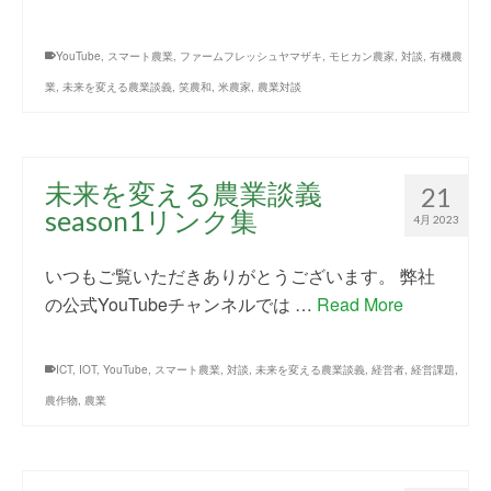
YouTube
,
スマート農業
,
ファームフレッシュヤマザキ
,
モヒカン農家
,
対談
,
有機農
業
,
未来を変える農業談義
,
笑農和
,
米農家
,
農業対談
未来を変える農業談義
21
season1リンク集
4月 2023
いつもご覧いただきありがとうございます。 弊社
の公式YouTubeチャンネルでは …
Read More
ICT
,
IOT
,
YouTube
,
スマート農業
,
対談
,
未来を変える農業談義
,
経営者
,
経営課題
,
農作物
,
農業