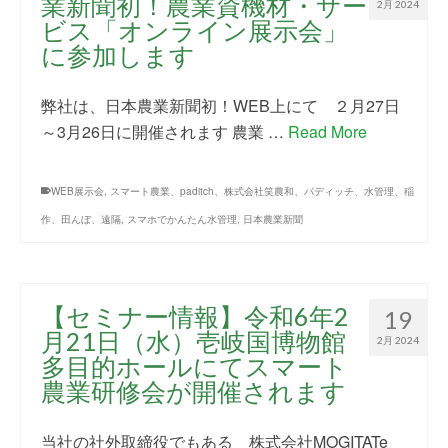
業新聞初！農業資機材・サー
2月 2024
ビス「オンライン展示会」
に参加します
弊社は、日本農業新聞初！WEB上にて ２月27日
～3月26日に開催されます 農業 …
Read More
WEB展示会
,
スマート農業、paditch、株式会社笑農和、パディッチ、水管理、稲
作、田んぼ、遠隔
,
スマホでかんたん水管理
,
日本農業新聞
【セミナー情報】令和6年2
19
月21日（水）壱岐国博物館
2月 2024
多目的ホールにてスマート
農業研修会が開催されます
当社の社外取締役でもある 株式会社MOGITATe