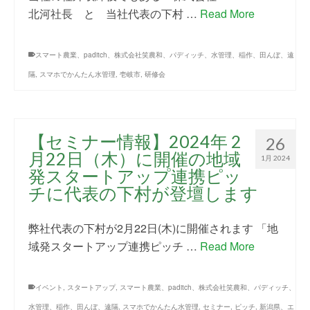
北河社長 と 当社代表の下村 …
Read More
スマート農業、paditch、株式会社笑農和、パディッチ、水管理、稲作、田んぼ、遠
隔
,
スマホでかんたん水管理
,
壱岐市
,
研修会
【セミナー情報】2024年 2
26
月22日（木）に開催の地域
1月 2024
発スタートアップ連携ピッ
チに代表の下村が登壇します
弊社代表の下村が2月22日(木)に開催されます 「地
域発スタートアップ連携ピッチ …
Read More
イベント
,
スタートアップ
,
スマート農業、paditch、株式会社笑農和、パディッチ、
水管理、稲作、田んぼ、遠隔
,
スマホでかんたん水管理
,
セミナー
,
ピッチ
,
新潟県、エ