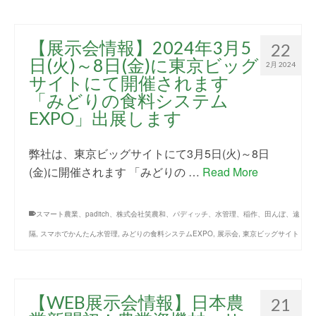
【展示会情報】2024年3月5
22
日(火)～8日(金)に東京ビッグ
2月 2024
サイトにて開催されます
「みどりの食料システム
EXPO」出展します
弊社は、東京ビッグサイトにて3月5日(火)～8日
(金)に開催されます 「みどりの …
Read More
スマート農業、paditch、株式会社笑農和、パディッチ、水管理、稲作、田んぼ、遠
隔
,
スマホでかんたん水管理
,
みどりの食料システムEXPO
,
展示会
,
東京ビッグサイト
【WEB展示会情報】日本農
21