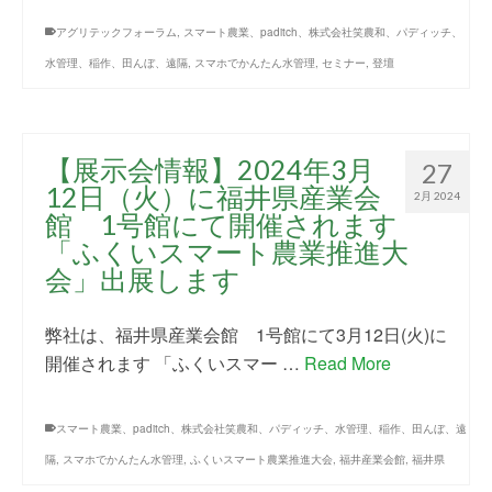
アグリテックフォーラム
,
スマート農業、paditch、株式会社笑農和、パディッチ、
水管理、稲作、田んぼ、遠隔
,
スマホでかんたん水管理
,
セミナー
,
登壇
【展示会情報】2024年3月
27
12日（火）に福井県産業会
2月 2024
館 1号館にて開催されます
「ふくいスマート農業推進大
会」出展します
弊社は、福井県産業会館 1号館にて3月12日(火)に
開催されます 「ふくいスマー …
Read More
スマート農業、paditch、株式会社笑農和、パディッチ、水管理、稲作、田んぼ、遠
隔
,
スマホでかんたん水管理
,
ふくいスマート農業推進大会
,
福井産業会館
,
福井県