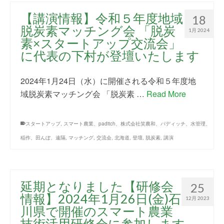
【講演情報】令和５年度地域
18
脱炭素マッチング会 「脱炭
1月 2024
素×スタートアップ交流会」
に代表の下村が登壇いたします
2024年1月24日（水）に開催される令和５年度地
域脱炭素マッチング会 「脱炭素 …
Read More
スタートアップ
,
スマート農業、paditch、株式会社笑農和、パディッチ、水管理、
稲作、田んぼ、遠隔
,
マッチング
,
交流会
,
北海道
,
登壇
,
脱炭素
,
講演
延期となりました【研修会
25
情報】2024年1月26日(金)石
12月 2023
川県で開催のスマート農業
技術活用研修会に参加します