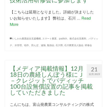
【こちらは延期となりました。詳細が決まりした
いお知らせいたします】 弊社は、石川 …
Read
More
いしかわ農業総合支援機構
,
スマート農業、paditch、株式会社笑農和、パディッ
チ、水管理、稲作、田んぼ、遠隔
,
勉強会
,
石川県
,
石川農業法人協会
,
研修会
【メディア掲載情報】12月
21
18日の農経しんぽう様にＪ
12月 2023
－クレジットでパディッチ
100台設無償設置の記事を掲載
していただきました
こんにちは、富山発農業コンサルティングの株式