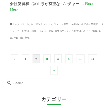
会社笑農和（富山県が有望なベンチャー …
Read
More
Ｊ－クレジット
,
カーボンクレジット
,
スマート農業、paditch、株式会社笑農和、パ
ディッチ、水管理、稲作、田んぼ、遠隔
,
スマホでかんたん水管理
,
メディア掲載
,
新
聞
,
水田
,
農経新報
«
1
2
3
4
5
…
34
»
Search
for:
カテゴリー