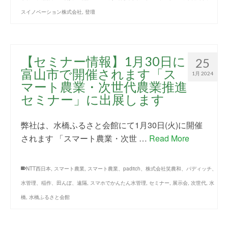
スイノベーション株式会社
,
登壇
【セミナー情報】1月30日に
25
富山市で開催されます「ス
1月 2024
マート農業・次世代農業推進
セミナー」に出展します
弊社は、水橋ふるさと会館にて1月30日(火)に開催
されます 「スマート農業・次世 …
Read More
NTT西日本
,
スマート農業
,
スマート農業、paditch、株式会社笑農和、パディッチ、
水管理、稲作、田んぼ、遠隔
,
スマホでかんたん水管理
,
セミナー
,
展示会
,
次世代
,
水
橋
,
水橋ふるさと会館