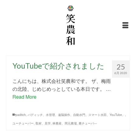
YouTubeで紹介されました
25
6月 2020
こんにちは、株式会社笑農和です。 ザ、梅雨
の北陸、じめじめっとしている本日です。 …
Read More
paditch
,
パディッチ、水管理、遠隔操作、自動水門、スマート水田、YouTube、
,
ユーチューバー
,
取材、見学
,
林農産、岡元農場
,
農チューバ―