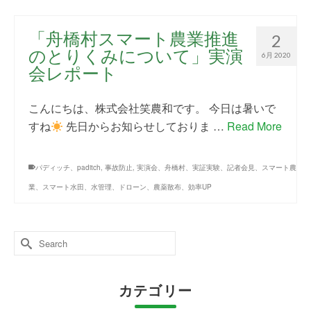
「舟橋村スマート農業推進
2
のとりくみについて」実演
6月 2020
会レポート
こんにちは、株式会社笑農和です。 今日は暑いで
すね
先日からお知らせしておりま …
Read More
パディッチ、paditch
,
事故防止
,
実演会、舟橋村、実証実験、記者会見、スマート農
業、スマート水田、水管理、ドローン、農薬散布、効率UP
Search
for:
カテゴリー