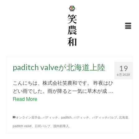
paditch valveが北海道上陸
19
6月 2020
こんにちは、株式会社笑農和です。 昨夜はひ
どい雨でした。雨が降ると一気に草木が成 …
Read More
オンライン見学会
,
パディッチ、paditch
,
パディッチ、パディッチバルブ
,
北海道、
paditch valve、日邦バルブ、国内初導入、