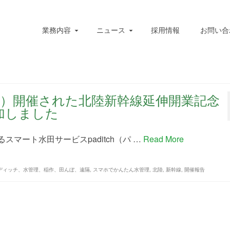
業務内容
ニュース
採用情報
お問い合
水）開催された北陸新幹線延伸開業記念
加しました
マート水田サービスpaditch（パ …
Read More
、パディッチ、水管理、稲作、田んぼ、遠隔
,
スマホでかんたん水管理
,
北陸
,
新幹線
,
開催報告