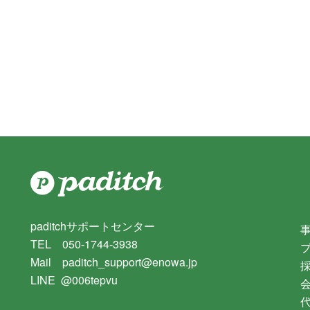
paditchサポートセンター
TEL 050-1744-3938
Mail paditch_support@enowa.jp
LINE @006tepvu