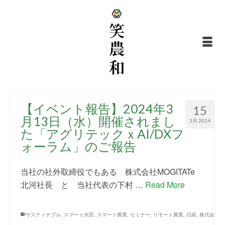
【イベント報告】2024年3
15
月13日（水）開催されまし
3月 2024
た「アグリテックｘAI/DXフ
ォーラム」のご報告
当社の社外取締役でもある 株式会社MOGITATe
北河社長 と 当社代表の下村 …
Read More
サスティナブル
,
スマート水田
,
スマート農業
,
セミナー
,
リモート農業
,
日経
,
株式会