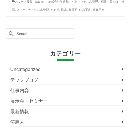
スマート農業、paditch、株式会社笑農和、パディッチ、水管理、稲作、田んぼ、遠
隔
,
スマホでかんたん水管理
,
ため池
,
取水
,
梅雨明け
,
水不足
,
農業用水
Search
for:
カテゴリー
Uncategorized
テックブログ
仕事内容
展示会・セミナー
最新情報
笑農人