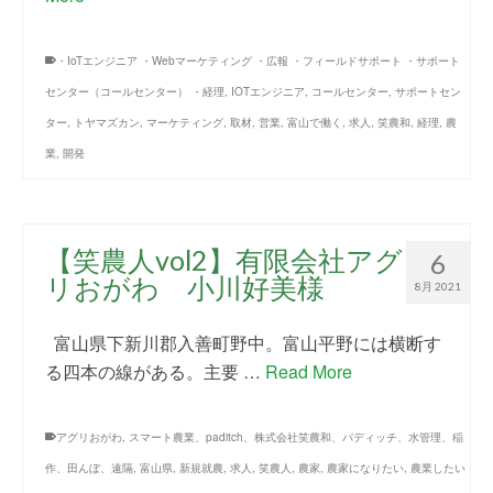
・IoTエンジニア ・Webマーケティング ・広報 ・フィールドサポート ・サポート
センター（コールセンター） ・経理
,
IOTエンジニア
,
コールセンター
,
サポートセン
ター
,
トヤマズカン
,
マーケティング
,
取材
,
営業
,
富山で働く
,
求人
,
笑農和
,
経理
,
農
業
,
開発
【笑農人vol2】有限会社アグ
6
リおがわ 小川好美様
8月 2021
富山県下新川郡入善町野中。富山平野には横断す
る四本の線がある。主要 …
Read More
アグリおがわ
,
スマート農業、paditch、株式会社笑農和、パディッチ、水管理、稲
作、田んぼ、遠隔
,
富山県
,
新規就農
,
求人
,
笑農人
,
農家
,
農家になりたい
,
農業したい