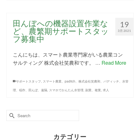
田んぼへの機器設置作業な
19
ど、農繁期サポートスタッ
3月 2021
フ募集中
こんにちは、スマート農業専門家がいる農業コン
サルティング 株式会社笑農和です。 …
Read More
サポートスタッフ
,
スマート農業、paditch、株式会社笑農和、パディッチ、水管
理、稲作、田んぼ、遠隔
,
スマホでかんたん水管理
,
副業、複業
,
求人
Search
for:
カテゴリー