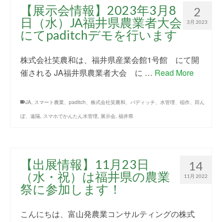
【展示会情報】2023年3月8
2
日（水）JA福井県農業者大会
3月 2023
にてpaditchデモを行います
株式会社笑農和は、福井県産業会館1号館 にて開
催される JA福井県農業者大会 に …
Read More
JA
,
スマート農業、paditch、株式会社笑農和、パディッチ、水管理、稲作、田ん
ぼ、遠隔
,
スマホでかんたん水管理
,
展示会
,
福井県
【出展情報】11月23日
14
（水・祝）は福井県の農業
11月 2022
祭に参加します！
こんにちは、富山発農業コンサルティングの株式