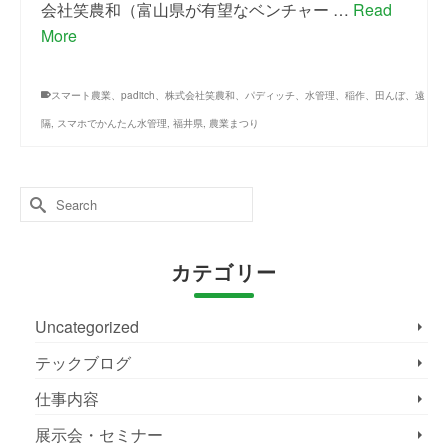
会社笑農和（富山県が有望なベンチャー …
Read
More
スマート農業、paditch、株式会社笑農和、パディッチ、水管理、稲作、田んぼ、遠
隔
,
スマホでかんたん水管理
,
福井県
,
農業まつり
Search
for:
カテゴリー
Uncategorized
テックブログ
仕事内容
展示会・セミナー