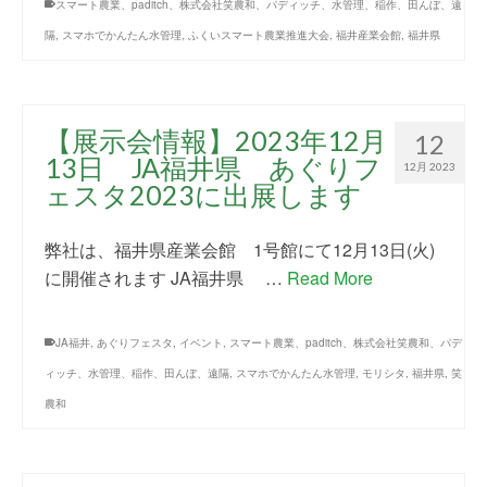
スマート農業、paditch、株式会社笑農和、パディッチ、水管理、稲作、田んぼ、遠
隔
,
スマホでかんたん水管理
,
ふくいスマート農業推進大会
,
福井産業会館
,
福井県
【展示会情報】2023年12月
12
13日 JA福井県 あぐりフ
12月 2023
ェスタ2023に出展します
弊社は、福井県産業会館 1号館にて12月13日(火)
に開催されます JA福井県 …
Read More
JA福井
,
あぐりフェスタ
,
イベント
,
スマート農業、paditch、株式会社笑農和、パデ
ィッチ、水管理、稲作、田んぼ、遠隔
,
スマホでかんたん水管理
,
モリシタ
,
福井県
,
笑
農和