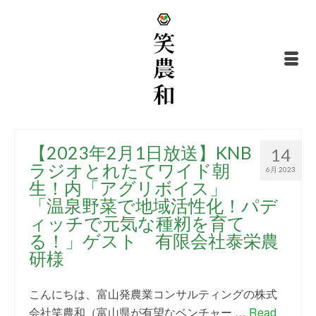
【2023年2月1日放送】KNB
14
ラジオとれたてワイド朝
6月 2023
生！内「アグリボイス」
「温泉野菜で地域活性化！パデ
ィッチで元気な種籾を育て
る！」ゲスト 有限会社泰栄農
研様
こんにちは、富山発農業コンサルティングの株式
会社笑農和（富山県が有望なベンチャー …
Read