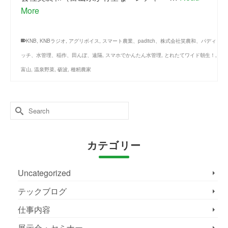
More
KNB
,
KNBラジオ
,
アグリボイス
,
スマート農業、paditch、株式会社笑農和、パディ
ッチ、水管理、稲作、田んぼ、遠隔
,
スマホでかんたん水管理
,
とれたてワイド朝生！
,
富山
,
温泉野菜
,
砺波
,
種籾農家
Search
for:
カテゴリー
Uncategorized
テックブログ
仕事内容
展示会・セミナー