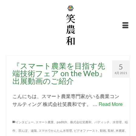
『スマート農業を目指す先
5
端技術フェア on the Web』
4月 2021
出展動画のご紹介
こんにちは、スマート農業専門家がいる農業コン
サルティング 株式会社笑農和です。 …
Read More
インタビュー
,
スマート農業、paditch、株式会社笑農和、パディッチ、水管理、稲
作、田んぼ、遠隔
,
スマホでかんたん水管理
,
ビデオファースト
,
動画
,
取材
,
米農家、