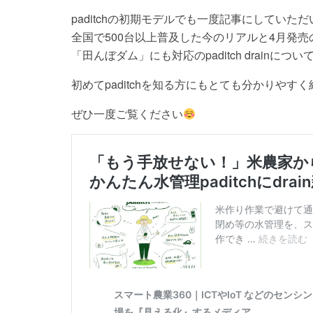
paditchの初期モデルでも一度記事にしていた
全国で500台以上普及した今のリアルと4月発売
「田んぼダム」にも対応のpaditch drainに
初めてpaditchを知る方にもとても分かりや
ぜひ一度ご覧ください