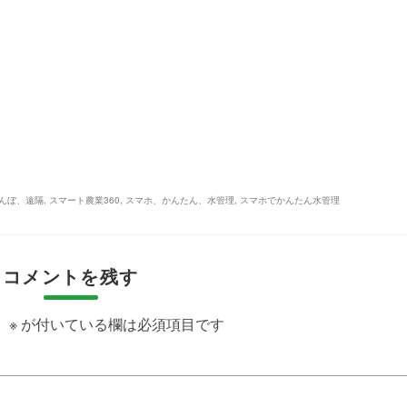
田んぼ、遠隔
,
スマート農業360
,
スマホ、かんたん、水管理
,
スマホでかんたん水管理
コメントを残す
。
※
が付いている欄は必須項目です