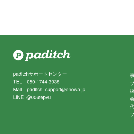
paditchサポートセンター
TEL 050-1744-3938
Mail paditch_support@enowa.jp
LINE @006tepvu