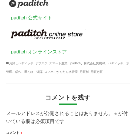
paditch 公式サイト
paditch オンラインストア
お試しパディッチ
,
サブスク
,
スマート農業、paditch、株式会社笑農和、パディッチ、水
管理、稲作、田んぼ、遠隔
,
スマホでかんたん水管理
,
月額制
,
月額定額
コメントを残す
メールアドレスが公開されることはありません。
※
が付
いている欄は必須項目です
コメント
※