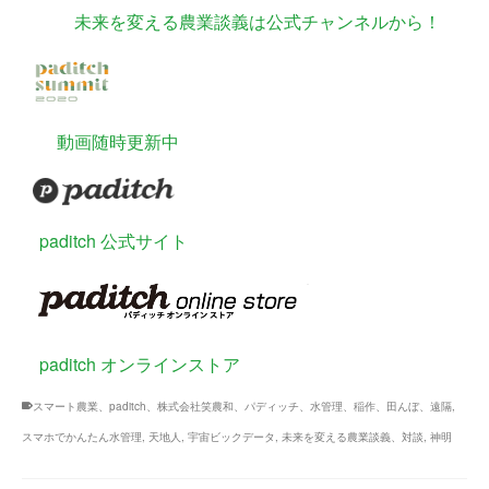
未来を変える農業談義は公式チャンネルから！
動画随時更新中
paditch 公式サイト
paditch オンラインストア
スマート農業、paditch、株式会社笑農和、パディッチ、水管理、稲作、田んぼ、遠隔
,
スマホでかんたん水管理
,
天地人
,
宇宙ビックデータ
,
未来を変える農業談義、対談
,
神明