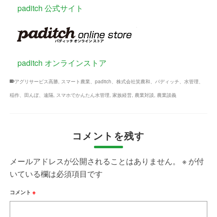
paditch 公式サイト
paditch オンラインストア
アグリサービス高勝
,
スマート農業、paditch、株式会社笑農和、パディッチ、水管理、
稲作、田んぼ、遠隔
,
スマホでかんたん水管理
,
家族経営
,
農業対談
,
農業談義
コメントを残す
メールアドレスが公開されることはありません。
※
が付
いている欄は必須項目です
コメント
※