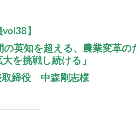
。
ol38】
間の英知を超える、農業変革の
拡大を挑戦し続ける」
表取締役 中森剛志様
━━━━━━━━━
X