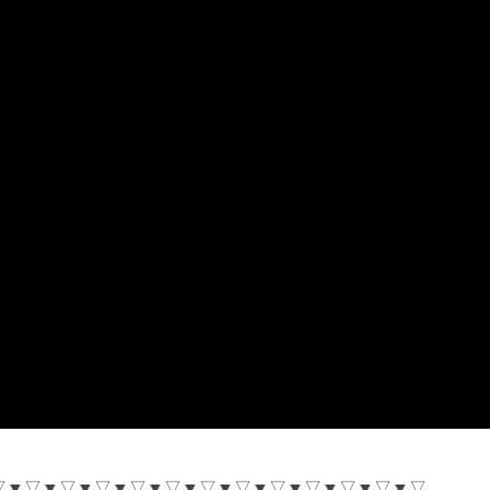
▽▼▽▼▽▼▽▼▽▼▽▼▽▼▽▼▽▼▽▼▽▼▽▼▽