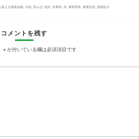
を変える農業談義
,
水稲
,
田んぼ
,
稲作
,
笑農和
,
米
,
農業変革
,
農業対談
,
面積拡大
コメントを残す
。
※
が付いている欄は必須項目です