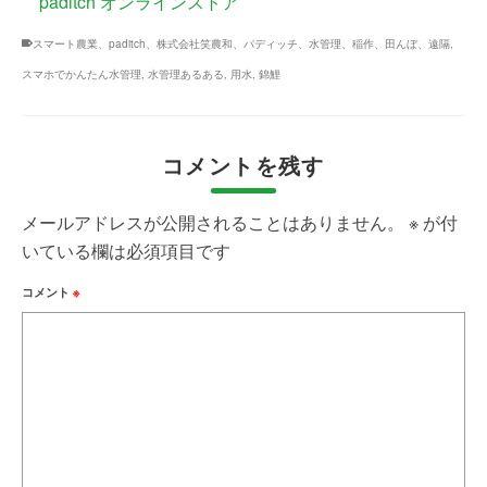
paditch オンラインストア
スマート農業、paditch、株式会社笑農和、パディッチ、水管理、稲作、田んぼ、遠隔
,
スマホでかんたん水管理
,
水管理あるある
,
用水
,
錦鯉
コメントを残す
メールアドレスが公開されることはありません。
※
が付
いている欄は必須項目です
コメント
※