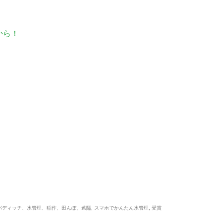
から！
和、パディッチ、水管理、稲作、田んぼ、遠隔
,
スマホでかんたん水管理
,
受賞