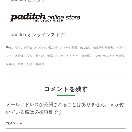
paditch オンラインストア
オンライン忘年会
,
オンライン飲み会
,
スマート農業、paditch、株式会社笑農和、パディ
ッチ、水管理、稲作、田んぼ、遠隔
,
スマホ、かんたん、水管理
,
スマホでかんたん水管理
,
忘年会、華生、折詰、お弁当
コメントを残す
メールアドレスが公開されることはありません。
※
が付
いている欄は必須項目です
コメント
※