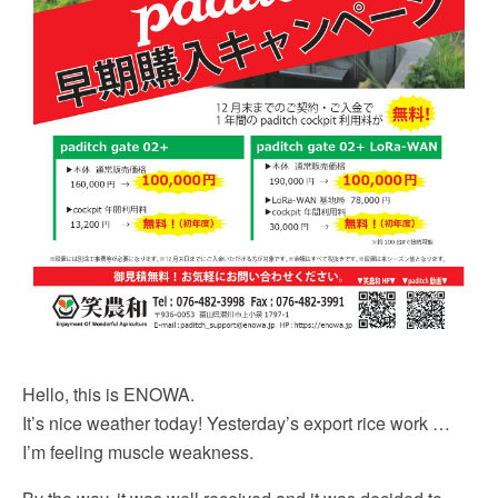
Hello, this is ENOWA.
It’s nice weather today! Yesterday’s export rice work …
I’m feeling muscle weakness.