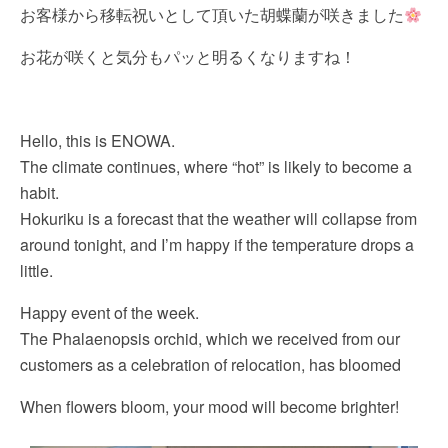
お客様から移転祝いとして頂いた胡蝶蘭が咲きました
お花が咲くと気分もパッと明るくなりますね！
Hello, this is ENOWA.
The climate continues, where “hot” is likely to become a
habit.
Hokuriku is a forecast that the weather will collapse from
around tonight, and I’m happy if the temperature drops a
little.
Happy event of the week.
The Phalaenopsis orchid, which we received from our
customers as a celebration of relocation, has bloomed
When flowers bloom, your mood will become brighter!