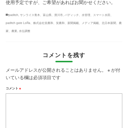
使用予定ですが、ご希望があればお聞かせください。
paditch
,
サンライス青木、富山県、滑川市
,
パディッチ、水管理、スマート水田、
paditch gate LoRa、株式会社笑農和、笑農和、新聞掲載、メディア掲載、北日本新聞、農
家、農業
,
水位調整
コメントを残す
メールアドレスが公開されることはありません。
※
が付
いている欄は必須項目です
コメント
※